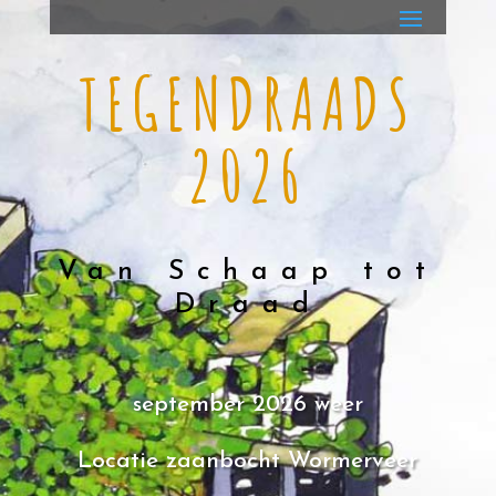
TEGENDRAADS
2026
Van Schaap tot
Draad
september 2026 weer
Locatie zaanbocht Wormerveer